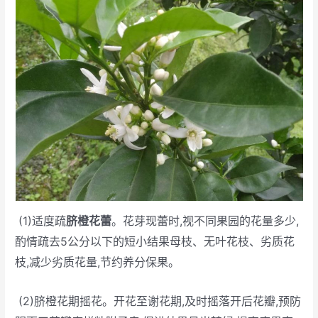
(1)适度疏
脐橙花蕾
。花芽现蕾时,视不同果园的花量多少,
酌情疏去5公分以下的短小结果母枝、无叶花枝、劣质花
枝,减少劣质花量,节约养分保果。
(2)脐橙花期摇花。开花至谢花期,及时摇落开后花瓣,预防