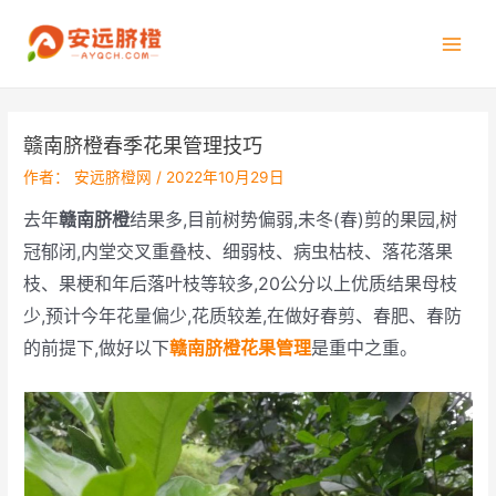
跳
至
Main
内
容
Men
赣南脐橙春季花果管理技巧
作者：
安远脐橙网
/
2022年10月29日
去年
赣南脐橙
结果多,目前树势偏弱,未冬(春)剪的果园,树
冠郁闭,内堂交叉重叠枝、细弱枝、病虫枯枝、落花落果
枝、果梗和年后落叶枝等较多,20公分以上优质结果母枝
少,预计今年花量偏少,花质较差,在做好春剪、春肥、春防
的前提下,做好以下
赣南脐橙花果管理
是重中之重。