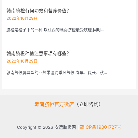
赣南脐橙有何功效和营养价值？
2022年10月29日
脐橙是橙子中的一种,以江西的赣南脐橙最受欢迎,同时…
赣南脐橙种植注意事项有哪些？
2022年10月29日
赣南气候属典型的亚热带湿润季风气候,春早、夏长、秋…
赣南脐橙官方微店
（立即咨询）
赣ICP备19001727号
Copyright © 2026 安远脐橙网 |