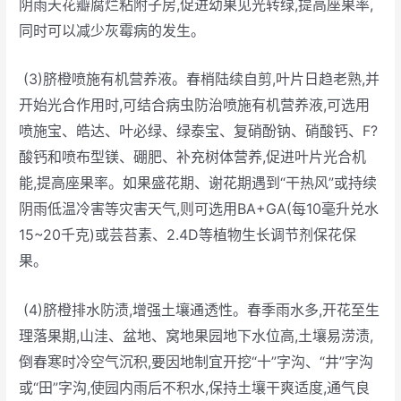
阴雨天花瓣腐烂粘附子房,促进幼果见光转绿,提高座果率,
同时可以减少灰霉病的发生。
(3)脐橙喷施有机营养液。春梢陆续自剪,叶片日趋老熟,并
开始光合作用时,可结合病虫防治喷施有机营养液,可选用
喷施宝、皓达、叶必绿、绿泰宝、复硝酚钠、硝酸钙、F?
酸钙和喷布型镁、硼肥、补充树体营养,促进叶片光合机
能,提高座果率。如果盛花期、谢花期遇到“干热风”或持续
阴雨低温冷害等灾害天气,则可选用BA+GA(每10毫升兑水
15~20千克)或芸苔素、2.4D等植物生长调节剂保花保
果。
(4)脐橙排水防渍,增强土壤通透性。春季雨水多,开花至生
理落果期,山洼、盆地、窝地果园地下水位高,土壤易涝渍,
倒春寒时冷空气沉积,要因地制宜开挖“十”字沟、“井”字沟
或“田”字沟,使园内雨后不积水,保持土壤干爽适度,通气良