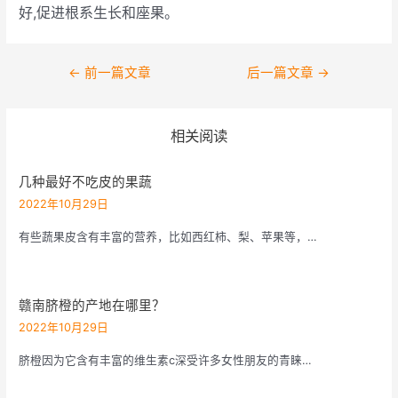
好,促进根系生长和座果。
文
←
前一篇文章
后一篇文章
→
章
导
相关阅读
航
几种最好不吃皮的果蔬
2022年10月29日
有些蔬果皮含有丰富的营养，比如西红柿、梨、苹果等，…
赣南脐橙的产地在哪里？
2022年10月29日
脐橙因为它含有丰富的维生素c深受许多女性朋友的青睐…